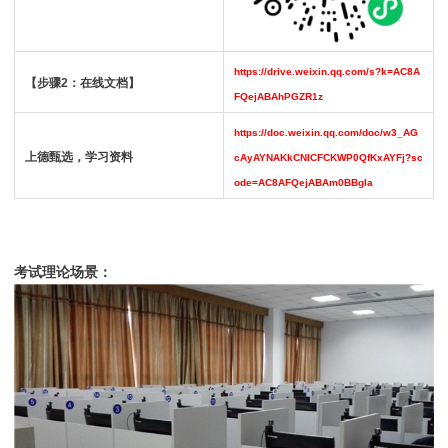
https://drive.weixin.qq.com/s?k=AC8A
【步骤2：在线文档】
FQejABAhPGZR1z
https://doc.weixin.qq.com/doc/w3_AG
上德甄选，学习资料
cAyAYNAKkCNICFCKWP0QfKxAYFj?sc
ode=AC8AFQejABAm0BBgIa
考试理论场景：