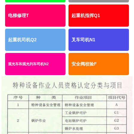
电梯修理T
起重机指挥Q1
起重机司机Q2
叉车司机N1
安全阀校验F
观光车和观光列车司机N2