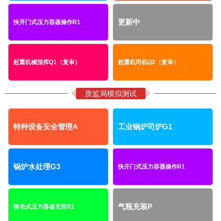
更新中
快开门式压力容器操作R1
起重机械指挥Q1（复审）
起重机司机Q2（复审）
质监局模拟测试
特种设备安全管理A
工业锅炉司炉G1
锅炉水处理G3
快开门式压力容器操作R1
气瓶充装P
移动式压力容器充装R2